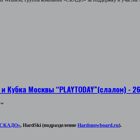
 и Кубка Москвы “PLAYTODAY”(слалом) - 2
Y”
 «СКАДО»
, HardSki (подразделение
Hardsnowboard.ru
).