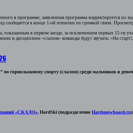
ченного в программе, заявленная программа корректируется по х
нд сообщается в конце 1-ой попытки по громкой связи. Просмот
там, показанным в первом заезде, за исключением первых 15-ти у
аниях в дисциплине «слалом» команды будут звучать: «На старт!
26
ы”
по горнолыжному спорту (слалом)
среди мальчиков и девоче
мпаний «СКАДО»
, HardSki (подразделение
Hardsnowboard.ru
)