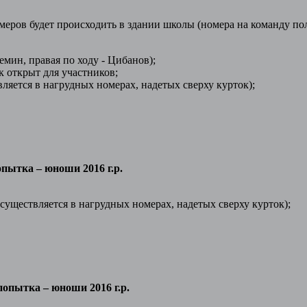
омеров будет происходить в здании школы (номера на команду по
Демин, правая по ходу - Цибанов);
к открыт для участников;
твляется в нагрудных номерах, надетых сверху курток);
попытка – юноши 2016 г.р.
осуществляется в нагрудных номерах, надетых сверху курток);
 попытка – юноши 2016 г.р.