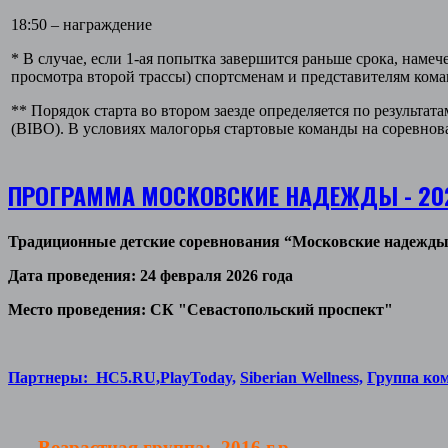
18:50 – награждение
* В случае, если 1-ая попытка завершится раньше срока, наме
просмотра второй трассы) спортсменам и представителям кома
** Порядок старта во втором заезде определяется по результа
(BIBO). В условиях малогорья стартовые команды на соревнов
ПРОГРАММА МОСКОВСКИЕ НАДЕЖДЫ - 20
Традиционные детские соревнования “Московские надежд
Дата проведения: 24 февраля 2026 года
Место проведения: СК "Севастопольский проспект"
Партнеры:
HC5.RU,
PlayToday,
Siberian Wellness,
Группа ко
Возрастная группа: 2016 г.р.