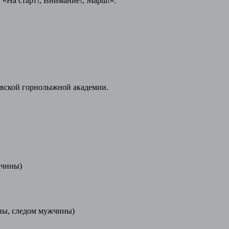
 «На старт!, Внимание!, Марш!».
вской горнолыжной академии.
жчины)
ины, следом мужчины)