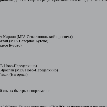
ич Кирилл (МГА Севастопольский проспект)
 Иван (МГА Северное Бутово)
ерное Бутово)
МГА Ново-Переделкино)
о Ярослав (МГА Ново-Переделкино)
Тихон (Нагорная)
10 самых быстрых спортсменов.
erian Wellness, Группа компаний «СКАДО» за поддержку и участи