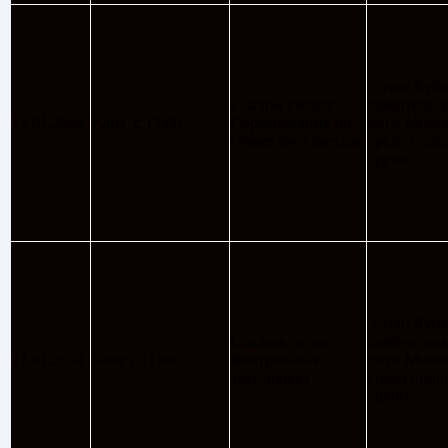
2 этап Кубк
Слалом-гигант
любительс
14.01.2024
Кант с 15:00
Соревнования по
лиги Моск
сумме двух заездов
среди стар
групп
3 этап Кубк
Слалом-гигант
любительс
21.01.2024
Кант с 11:00
Контрольная
лиги Моск
тренировка
среди стар
групп