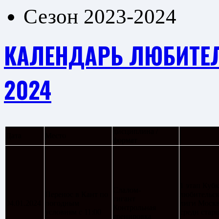
Сезон 2023-2024
КАЛЕНДАРЬ ЛЮБИТЕЛ
2024
дисциплина /
Дата
Место
формат
1 этап Кубк
Слалом-
Перенос в Кант по
любительс
гигант
04.01.2024
погодным
лиги Моск
Контрольная
условиям с 11:00
среди стар
тренировка