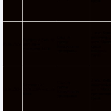
групп
1 этап Кубк
Слалом-
любительс
Перенос в Кант по
гигант
лиги Моск
05.01.2024
погодным
Контрольная
среди
условиямс 11:00
тренировка
младших
групп
2 этап Кубк
Слалом-
Перенос на
любительс
гигант
13.01.2024
14.01.2024 число в
лиги Моск
Контрольная
Кант
средимлад
тренировка
групп