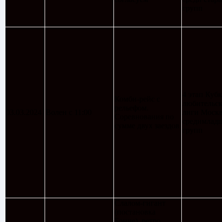
групп
4 этап Кубк
Комби-рейс с
любительс
рельефом.
03.03.2024
Волен с 11:00
лиги Моск
Соревнования по
средимлад
сумме двух заездов
групп
Слалом-гигант
(постановка
Бонне), ретро