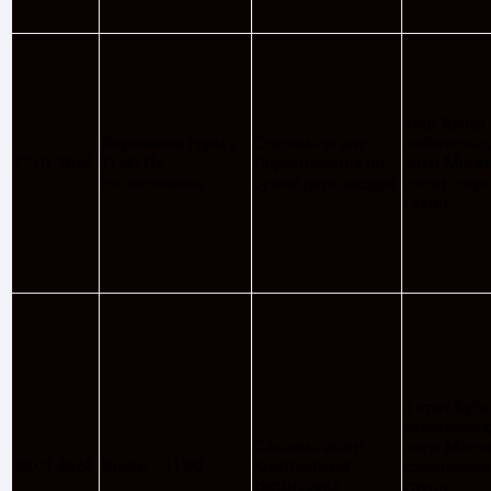
этап Кубка
Воробьевы горы с
Слалом-гигант
любительс
27.01.2024
11:00 На
Соревнования по
лиги Моск
согласовании
сумме двух заездов
среди стар
групп
3 этап Кубк
любительс
Слалом-гигант
лиги Моск
28.01.2024
Волен с 11:00
Контрольная
средимлад
тренировка
групп