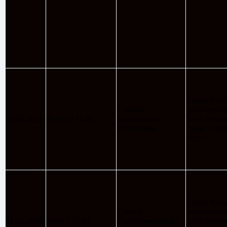
.
4 этап Кубк
Слалом
любительс
10.02.2024
Истра с 11:00
Контрольная
лиги Моск
тренировка
среди стар
групп
5 этап Кубк
Слалом
любительс
11.02.2024
Кант с 15:00
Соревнования по
лиги Моск