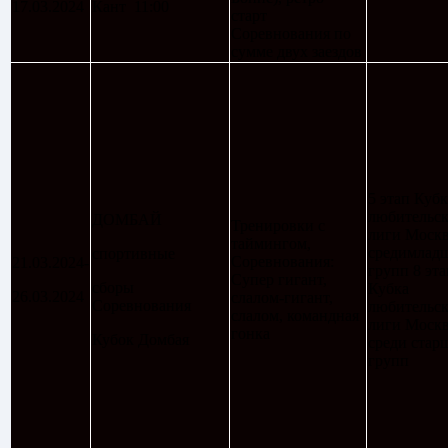
17.03.2024
Кант 11:00
старт
Соревнования по
сумме двух заездов
5 этап Кубк
любительс
ДОМБАЙ
Тренировки с
лиги Моск
таймингом,
средимлад
спортивные
Соревнования:
21.03.2024-
групп 8 эта
Супер гигант,
сборы
Кубка
26.03.2024
слалом-гигант,
Соревнования
любительс
слалом, командная
лиги Моск
гонка
Кубок Домбая
среди стар
групп