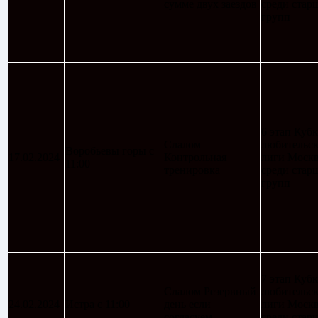
сумме двух заездов
среди стар
групп
6 этап Кубк
Слалом
любительс
Воробьевы горы с
17.02.2024
Контрольная
лиги Моск
11:00
тренировка
среди стар
групп
7 этап Кубк
Слалом Резервный
любительс
24.02.2024
Истра с 11:00
день если
лиги Моск
согласуем
среди стар