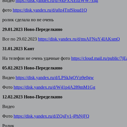
Видео
https://disk.yandex.ru/d/NkPXAEhzWW7x4g
фото
https://disk.yandex.ru/d/u0z4TnfSloud1Q
ролик сделала но не очень
29.01.2023 Ново-Переделкино
Все по 29.02.2023
https://disk.yandex.ru/d/msAFNuY4IAKsmQ
31.01.2023 Кант
На телефон не очень удачные фото
https://cloud.mail.ru/public/
05.02.2023 Ново-Переделкино
Видео
https://disk.yandex.ru/d/LPSkJgOVp9e0gw
Фото
https://disk.yandex.ru/d/W41p4A289mM1Gg
12.02.2023 Ново-Переделкино
Видео
Фото
https://disk.yandex.ru/d/ZQsFv1-jPhNjFQ
Ролик