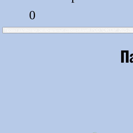
0
Проект календаря региональных соревнований РОО "СФГСМ" 2025-2
П