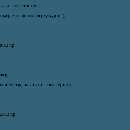
рыт для участников;
номерах, надетых сверху курток);
2013 г.р.
ов);
ых номерах, надетых сверху курток);
2013 г.р.